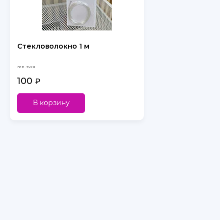
Стекловолокно 1 м
mn-sv01
100
₽
В корзину